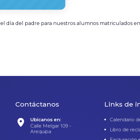
or el día del padre para nuestros alumnos matriculados en
Contáctanos
Links de i
Ubícanos en:
Calendario d
Calle Melgar 109 -
Libro de rec
Arequipa
Facturación 