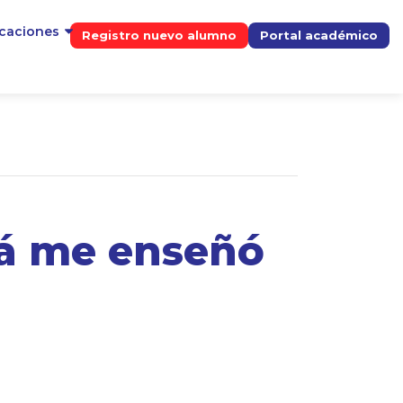
icaciones
Registro nuevo alumno
Portal académico
apá me enseñó