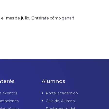
 el mes de julio. ¡Entérate cómo ganar!
nterés
Alumnos
e eventos
Portal académico
lamaciones
Guía del Alumno
electrónica
Reglamento del