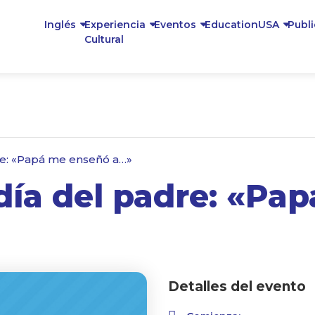
Inglés
Experiencia
Eventos
EducationUSA
Publ
Cultural
re: «Papá me enseñó a…»
 día del padre: «P
Detalles del evento