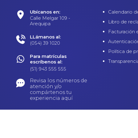
Ubícanos en:
Calendario d
Calle Melgar 109 -
Libro de rec
Arequipa
Facturación 
LLámanos al:
Autenticació
(054) 39 1020
Política de p
Para matrículas
Transparenci
escríbenos al:
(51) 943 555 555
Revisa los números de
atención y/o
compártenos tu
experiencia aquí
UC: 20133012983 | Derechos Reservados