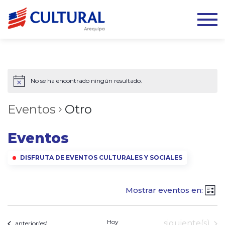
No se ha encontrado ningún resultado.
Eventos
Otro
Eventos
DISFRUTA DE EVENTOS CULTURALES Y SOCIALES
Mostrar eventos en:
Lista
Hoy
Eventos
siguiente(s)
Eventos
anterior(es)