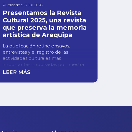
Publicado el: 3 Jul, 2026
Publicado 
Presentamos la Revista
El Cu
Cultural 2025, una revista
Prim
que preserva la memoria
de A
artística de Arequipa
para 
lider
La publicación reúne ensayos,
entrevistas y el registro de las
La jorn
actividades culturales más
espacio
importantes impulsadas por nuestra
desarro
institución durante 2025
social.
LEER MÁS
LEER 