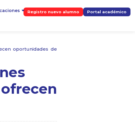
icaciones
Registro nuevo alumno
Portal académico
frecen oportunidades de
ones
 ofrecen