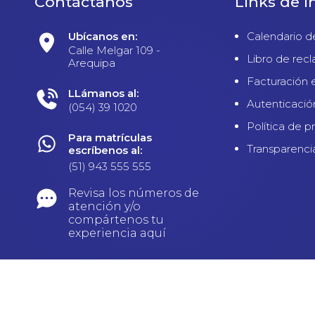
Contáctanos
Links de i
Ubícanos en:
Calendario d
Calle Melgar 109 -
Libro de rec
Arequipa
Facturación 
LLámanos al:
Autenticació
(054) 39 1020
Política de p
Para matrículas
Transparenci
escríbenos al:
(51) 943 555 555
Revisa los números de
atención y/o
compártenos tu
experiencia aquí
UC: 20133012983 | Derechos Reservados