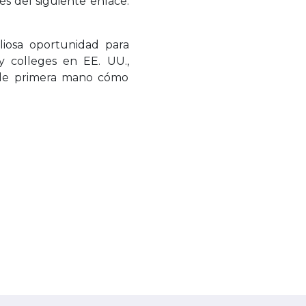
és del siguiente enlace:
liosa oportunidad para
y colleges en EE. UU.,
r de primera mano cómo