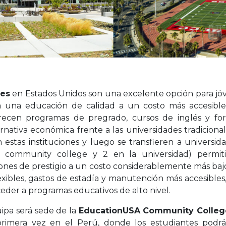
ges
en Estados Unidos son una excelente opción para jóv
una educación de calidad a un costo más accesible. 
frecen programas de pregrado, cursos de inglés
y fo
rnativa económica frente a las universidades tradicion
 estas instituciones
y luego se transfieren a universid
l community college y 2 en la universidad) permit
ciones de prestigio a un costo considerablemente más baj
exibles, gastos de estadía y manutención más accesibles
eder a programas educativos de alto nivel.
ipa será sede de la
EducationUSA Community College
primera vez en el Perú, donde los estudiantes podr