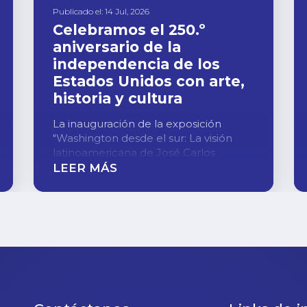
Publicado el: 14 Jul, 2026
Celebramos el 250.º
aniversario de la
independencia de los
Estados Unidos con arte,
historia y cultura
La inauguración de la exposición
"Washington desde el sur: La visión
latinoamericana de José Carlos
Ramos" encabezó una noche de arte,
LEER MÁS
historia y encuentro cultural