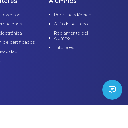
nterés
Alumnos
e eventos
Portal académico
lamaciones
Guía del Alumno
electrónica
Reglamento del
Alumno
n de certificados
Tutoriales
rivacidad
a