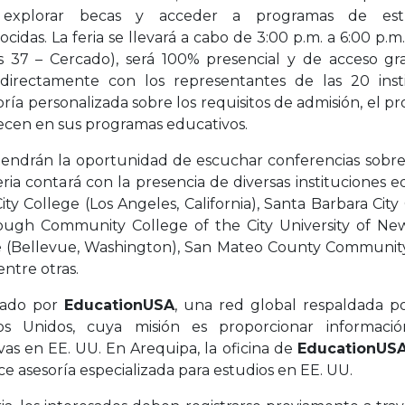
, explorar becas y acceder a programas de estu
idas. La feria se llevará a cabo de 3:00 p.m. a 6:00 p.m
as 37 – Cercado), será 100% presencial y de acceso grat
 directamente con los representantes de las 20 insti
ría personalizada sobre los requisitos de admisión, el pro
cen en sus programas educativos.
 tendrán la oportunidad de escuchar conferencias sobre 
feria contará con la presencia de diversas instituciones 
ty College (Los Angeles, California), Santa Barbara City
rough Community College of the City University of N
e (Bellevue, Washington), San Mateo County Community 
entre otras.
zado por
EducationUSA
, una red global respaldada 
s Unidos, cuya misión es proporcionar informació
as en EE. UU. En Arequipa, la oficina de
EducationUSA 
e asesoría especializada para estudios en EE. UU.