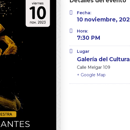
Detalles del evento
Fecha:
10 noviembre, 20
Hora:
7:30 PM
Lugar
Galería del Cultura
Calle Melgar 109
+ Google Map