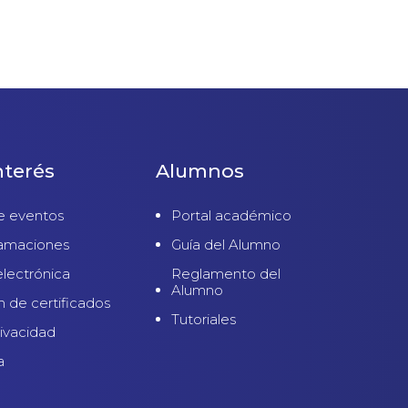
nterés
Alumnos
e eventos
Portal académico
lamaciones
Guía del Alumno
electrónica
Reglamento del
Alumno
n de certificados
Tutoriales
rivacidad
a