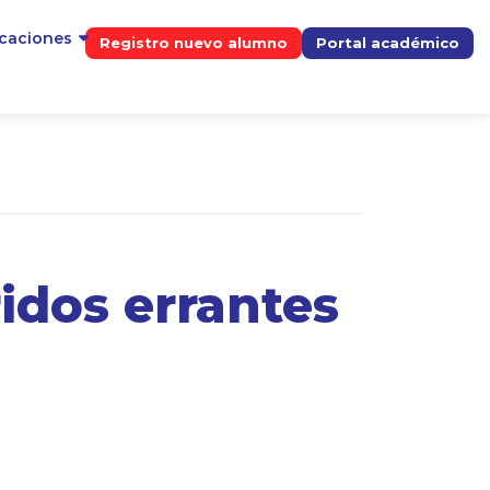
icaciones
Registro nuevo alumno
Portal académico
idos errantes