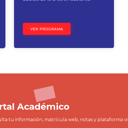
VER PROGRAMA
rtal Académico
lta tu información, matrícula web, notas y plataforma v