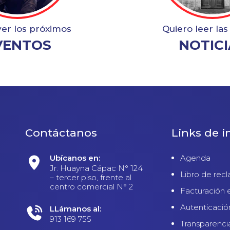
ver los próximos
Quiero leer las
VENTOS
NOTICI
Contáctanos
Links de i
Ubícanos en:
Agenda
Jr. Huayna Cápac N° 124
Libro de rec
– tercer piso, frente al
centro comercial N° 2
Facturación 
Autenticació
LLámanos al:
913 169 755
Transparenci