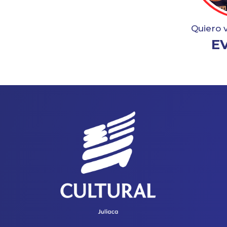
Quiero 
E