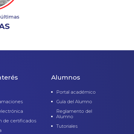
 últimas
AS
nterés
Alumnos
Portal académico
lamaciones
Guía del Alumno
electrónica
Reglamento del
Alumno
n de certificados
Tutoriales
a