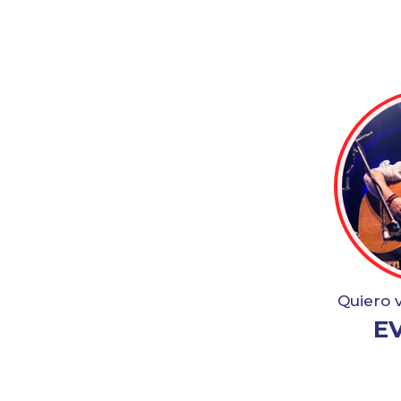
Quiero 
E