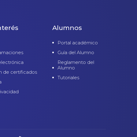
nterés
Alumnos
Portal académico
lamaciones
Guía del Alumno
electrónica
Reglamento del
Alumno
n de certificados
Tutoriales
a
rivacidad