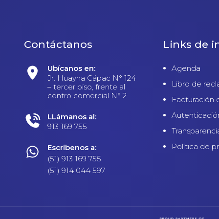
Contáctanos
Links de i
Ubícanos en:
Agenda
Jr. Huayna Cápac N° 124
Libro de rec
– tercer piso, frente al
centro comercial N° 2
Facturación 
Autenticació
LLámanos al:
913 169 755
Transparenci
Política de p
Escríbenos a:
(51) 913 169 755
(51) 914 044 597