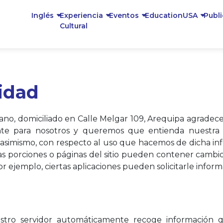
Inglés
Experiencia
Eventos
EducationUSA
Publ
Cultural
cidad
, domiciliado en Calle Melgar 109, Arequipa agradece su
ante para nosotros y queremos que entienda nuestra
o y, asimismo, con respecto al uso que hacemos de dicha i
rtas porciones o páginas del sitio pueden contener cambi
or ejemplo, ciertas aplicaciones pueden solicitarle inform
uestro servidor automáticamente recoge información q