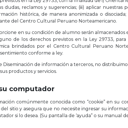
evistos en la Ley 29733, con la finalidad de i) Orientar
s dudas, reclamos y sugerencias; (iii) aplicar nuestras 
formación histórica, de manera anonimizada o disociada;
diante del Centro Cultural Peruano Norteamericano.
orcione en su condición de alumno serán almacenados 
guno de los derechos previstos en la Ley 29733, para
émica brindados por el Centro Cultural Peruano Nortea
entimiento conforme a ley.
de Diseminación de información a terceros, no distribuim
sus productos y servicios.
 su computador
mación comúnmente conocida como “cookie” en su compu
o del sitio y asegura que no necesite ingresar su inform
dor si lo desea. (Su pantalla de ‘ayuda” o su manual de