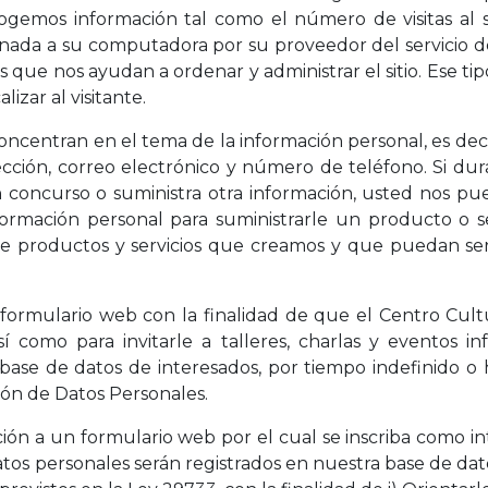
emos información tal como el número de visitas al siti
ignada a su computadora por su proveedor del servicio d
s que nos ayudan a ordenar y administrar el sitio. Ese t
izar al visitante.
ncentran en el tema de la información personal, es decir
ción, correo electrónico y número de teléfono. Si durant
 un concurso o suministra otra información, usted nos p
ormación personal para suministrarle un producto o se
sobre productos y servicios que creamos y que puedan se
formulario web con la finalidad de que el Centro Cul
í como para invitarle a talleres, charlas y eventos in
 base de datos de interesados, por tiempo indefinido o
ión de Datos Personales.
ión a un formulario web por el cual se inscriba como i
os personales serán registrados en nuestra base de dato