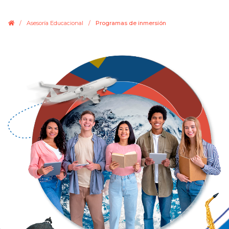
.
/
Asesoría Educacional
/
Programas de inmersión