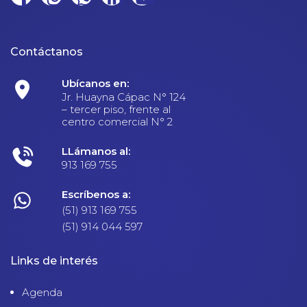
Contáctanos
Ubícanos en:
Jr. Huayna Cápac N° 124
– tercer piso, frente al
centro comercial N° 2
LLámanos al:
913 169 755
Escríbenos a:
(51) 913 169 755
(51) 914 044 597
Links de interés
Agenda