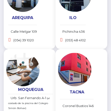
AREQUIPA
ILO
Calle Melgar 109
Pichincha 436
(054) 39 1020
(053) 48 4102
MOQUEGUA
TACNA
Urb. San Fernando A-1
(al
costado de la piscina del Colegio
Coronel Bustios 146
Simón Bolívar)