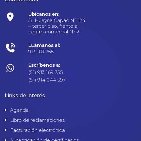
Ubícanos en:
Jr. Huayna Cápac N° 124
– tercer piso, frente al
centro comercial N° 2
LLámanos al:
913 169 755
Escríbenos a:
(51) 913 169 755
(51) 914 044 597
Links de interés
Agenda
Libro de reclamaciones
Facturación electrónica
Autenticación de certificados