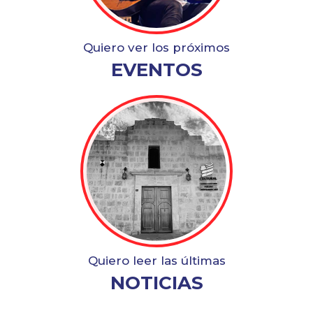
a
c
i
d
Quiero ver los próximos
a
EVENTOS
d
?
*
Quiero leer las últimas
NOTICIAS