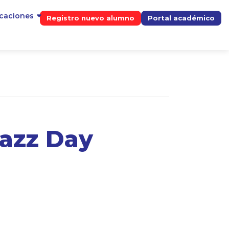
icaciones
Registro nuevo alumno
Portal académico
Jazz Day