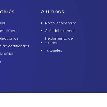
nterés
Alumnos
ral
Portal académico
lamaciones
Guía del Alumno
electrónica
Reglamento del
Alumno
n de certificados
Tutoriales
rivacidad
a