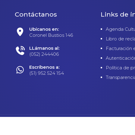
Contáctanos
Links de i
Ubícanos en:
Agenda Cultu
Coronel Bustios 146
Libro de rec
LLámanos al:
Facturación 
(052) 244406
Autenticació
Escríbenos a:
Política de p
(51) 952 524 154
Transparenci
 Privacidad