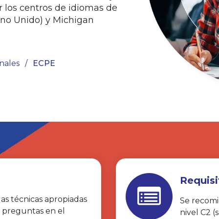
or los centros de idiomas de
ino Unido) y Michigan
nales
/
ECPE
Requisi
as técnicas apropiadas
Se recomi
s preguntas en el
nivel C2 (