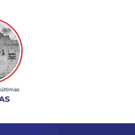
 últimas
AS