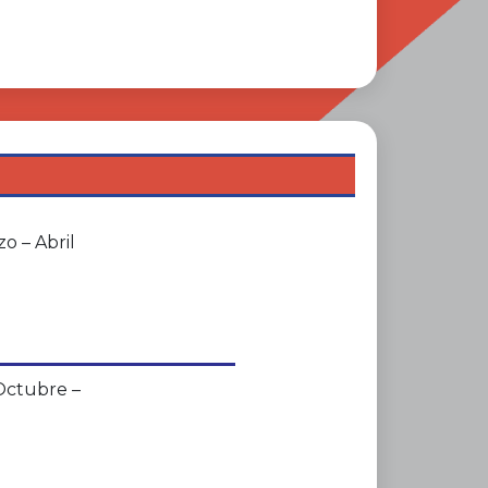
o – Abril
Octubre –