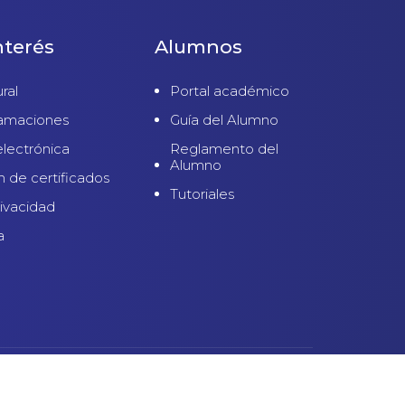
nterés
Alumnos
ral
Portal académico
lamaciones
Guía del Alumno
electrónica
Reglamento del
Alumno
n de certificados
Tutoriales
rivacidad
a