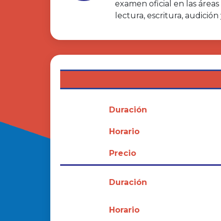
examen oficial en las área
lectura, escritura, audición
Duración
Horario
Precio
Duración
Horario