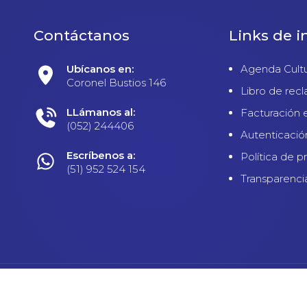
Contáctanos
Links de i
Ubícanos en:
Agenda Cultu
Coronel Bustios 146
Libro de rec
LLámanos al:
Facturación 
(052) 244406
Autenticació
Escríbenos a:
Política de p
(51) 952 524 154
Transparenci
 Privacidad