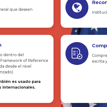
Recon
neral que deseen
Institu
n
Compe
co dentro del
Compren
Framework of Reference
escrita 
a desde el nivel
nzado).
mbién es usado para
s internacionales.