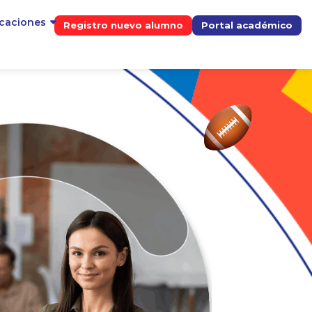
icaciones
Registro nuevo alumno
Portal académico