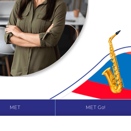
MET
MET Go!