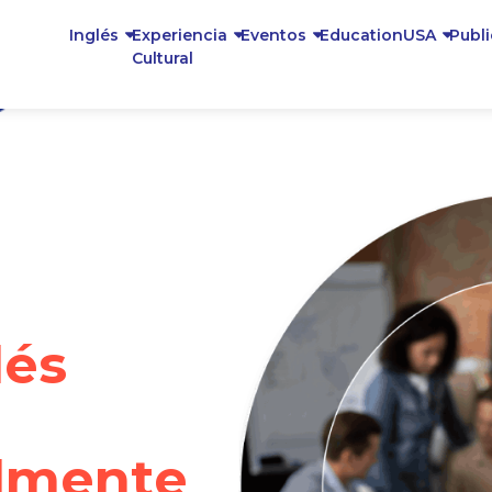
Inglés
Experiencia
Eventos
EducationUSA
Publ
Cultural
lés
almente