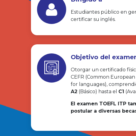
Estudiantes público en ge
certificar su inglés.
Objetivo del exame
Otorgar un certificado físi
CEFR (Common European 
for languages)
,
comprendid
A2
(Básico) hasta el
C1
(Ava
El examen TOEFL ITP ta
postular a diversas beca