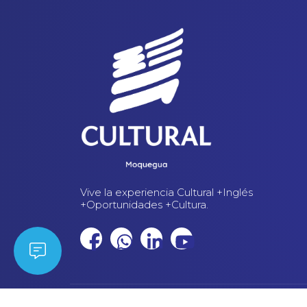
Vive la experiencia Cultural +Inglés
+Oportunidades +Cultura.