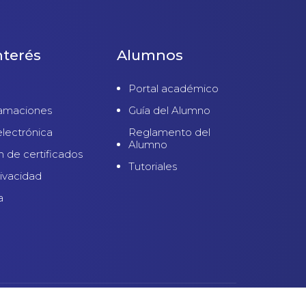
nterés
Alumnos
Portal académico
lamaciones
Guía del Alumno
electrónica
Reglamento del
Alumno
n de certificados
Tutoriales
rivacidad
a