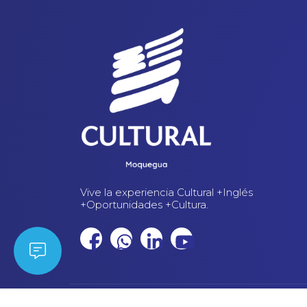
Vive la experiencia Cultural +Inglés
+Oportunidades +Cultura.