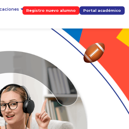
icaciones
Registro nuevo alumno
Portal académico