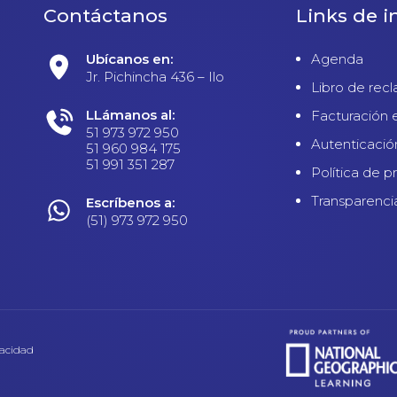
Contáctanos
Links de i
Ubícanos en:
Agenda
Jr. Pichincha 436 – Ilo
Libro de rec
LLámanos al:
Facturación 
51 973 972 950
Autenticació
51 960 984 175
51 991 351 287
Política de p
Transparenci
Escríbenos a:
(51) 973 972 950
vacidad