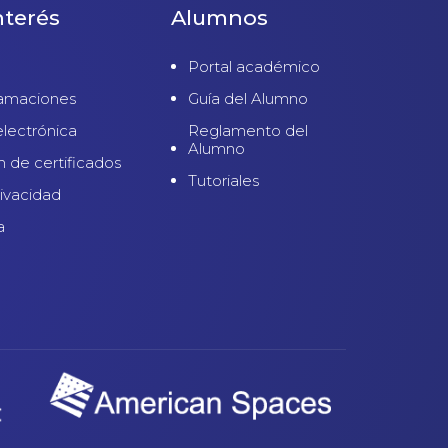
nterés
Alumnos
Portal académico
lamaciones
Guía del Alumno
electrónica
Reglamento del
Alumno
n de certificados
Tutoriales
rivacidad
a