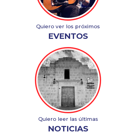
jóvenes con el mismo esfuerzo que ha
caracterizado nuestra labor por más de 60 años.
Valores
Quiero ver los próximos
EVENTOS
Compromiso
Consistencia
Liderazgo
Cooperación
Quiero leer las últimas
NOTICIAS