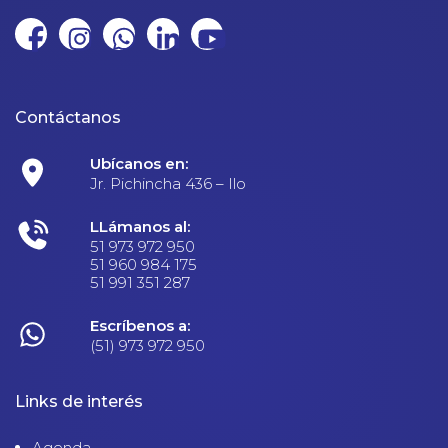
Contáctanos
Ubícanos en:
Jr. Pichincha 436 – Ilo
LLámanos al:
51 973 972 950
51 960 984 175
51 991 351 287
Escríbenos a:
(51) 973 972 950
Links de interés
Agenda