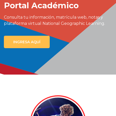
Portal Académico
Consulta tu información, matrícula web, notas y
plataforma virtual National Geographic Learning.
INGRESA AQUÍ