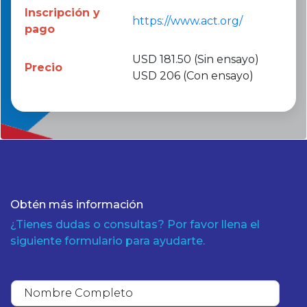
Inscripción y
https://www.act.org/
pago
USD 181.50 (Sin ensayo)
Precio
USD 206 (Con ensayo)
Obtén más información
¿Tienes dudas o consultas? Por favor llena el
siguiente formulario para ayudarte.
N
o