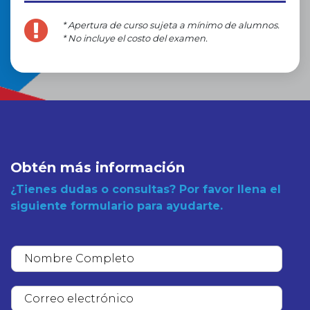
* Apertura de curso sujeta a mínimo de alumnos.
* No incluye el costo del examen.
Obtén más información
¿Tienes dudas o consultas? Por favor llena el
siguiente formulario para ayudarte.
N
o
m
C
b
o
r