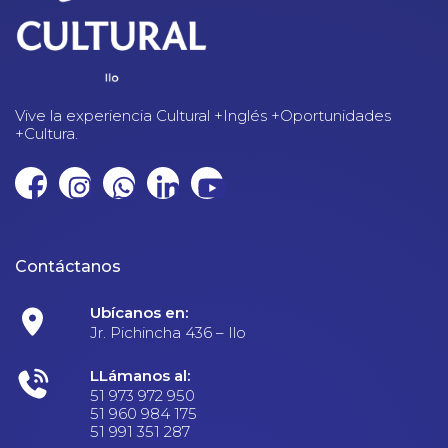
Vive la experiencia Cultural +Inglés +Oportunidades
+Cultura.
Contáctanos
Ubícanos en:
Jr. Pichincha 436 – Ilo
LLámanos al:
51 973 972 950
51 960 984 175
51 991 351 287